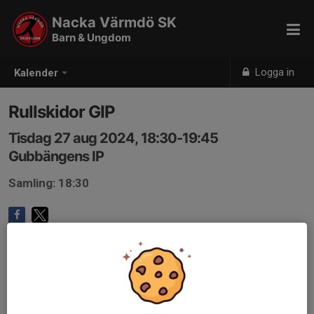
Nacka Värmdö SK
Barn & Ungdom
Logga in
Kalender
Rullskidor GIP
Tisdag 27 aug 2024, 18:30-19:45
Gubbängens IP
Samling: 18:30