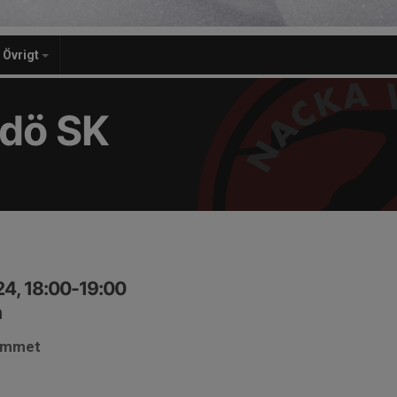
Övrigt
dö SK
24, 18:00-19:00
n
gymmet