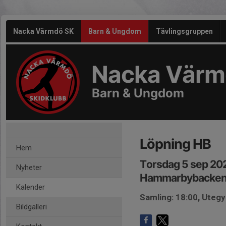
Nacka Värmdö SK
Barn & Ungdom
Tävlingsgruppen
Nacka Värm
Barn & Ungdom
Löpning HB
Hem
Torsdag 5 sep 20
Nyheter
Hammarbybacke
Kalender
Samling: 18:00, Ute
Bildgalleri