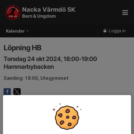
Nacka Värmdö SK
Barn & Ungdom
Logga in
Kalender
Löpning HB
Torsdag 24 okt 2024, 18:00-19:00
Hammarbybacken
Samling: 18:00, Utegymmet