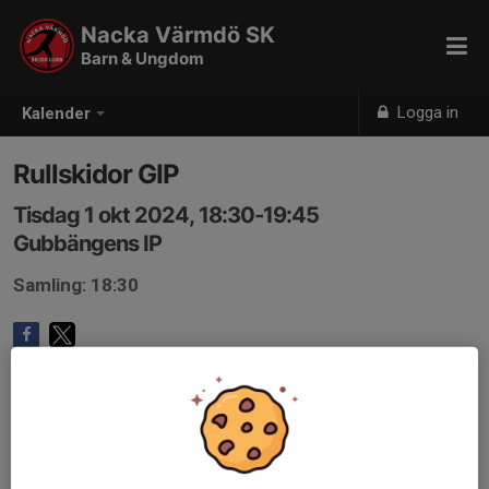
Nacka Värmdö SK
Barn & Ungdom
Logga in
Kalender
Rullskidor GIP
Tisdag 1 okt 2024, 18:30-19:45
Gubbängens IP
Samling: 18:30