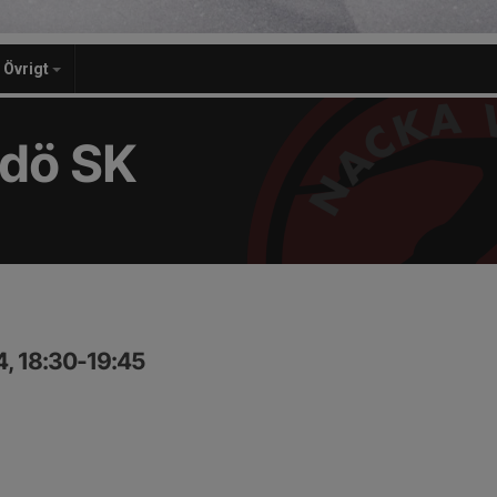
Övrigt
dö SK
4, 18:30-19:45