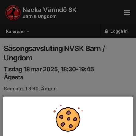
Nacka Värmdö SK
Barn & Ungdom
Logga in
Kalender
Säsongsavsluting NVSK Barn /
Ungdom
Tisdag 18 mar 2025, 18:30-19:45
Ågesta
Samling: 18:30, Ängen