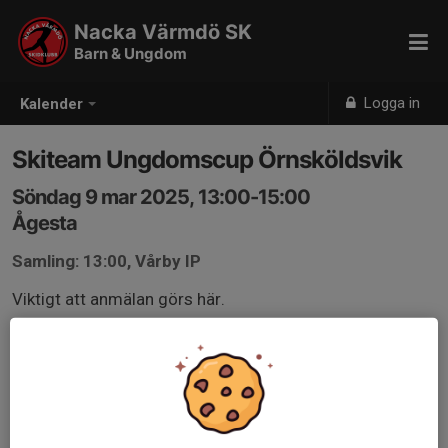
Nacka Värmdö SK
Barn & Ungdom
Logga in
Kalender
Skiteam Ungdomscup Örnsköldsvik
Söndag 9 mar 2025, 13:00-15:00
Ågesta
Samling: 13:00, Vårby IP
Viktigt att anmälan görs här.