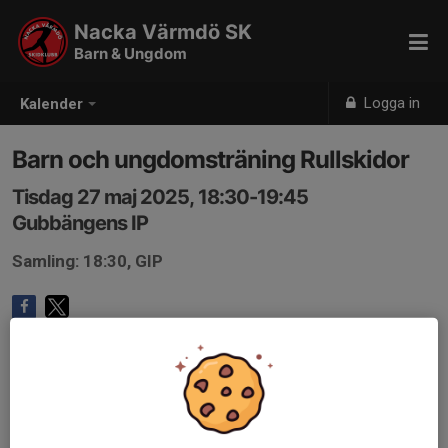
Nacka Värmdö SK
Barn & Ungdom
Logga in
Kalender
Barn och ungdomsträning Rullskidor
Tisdag 27 maj 2025, 18:30-19:45
Gubbängens IP
Samling: 18:30, GIP