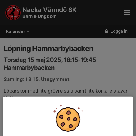
Nacka Värmdö SK
Barn & Ungdom
Logga in
Kalender
Löpning Hammarbybacken
Torsdag 15 maj 2025, 18:15-19:45
Hammarbybacken
Samling: 18:15, Utegymmet
Löparskor med lite grövre sula samt lite kortare stavar.
Vatten...
Träning lämplig för de som är födda runt 2013 och
tidigare.