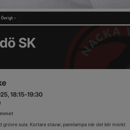
Övrigt
dö SK
ke
25, 18:15-19:30
n
gymmet
grövre sula. Kortare stavar, pannlampa när det blir mörkt