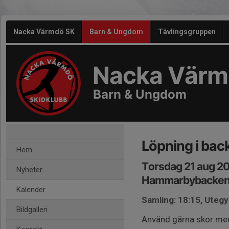
Nacka Värmdö SK
Barn & Ungdom
Tävlingsgruppen
Nacka Värm
Barn & Ungdom
Löpning i bac
Hem
Torsdag 21 aug 20
Nyheter
Hammarbybacke
Kalender
Samling: 18:15, Ute
Bildgalleri
Använd gärna skor med 