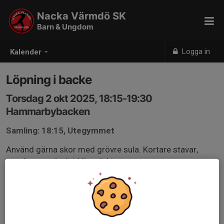
Nacka Värmdö SK
Barn & Ungdom
Logga in
Kalender
Löpning i backe
Torsdag 2 okt 2025, 18:15-19:30
Hammarbybacken
Samling: 18:15, Utegymmet
Använd gärna skor med grövre sula. Kortare stavar,
pannlampa när det blir mörkt