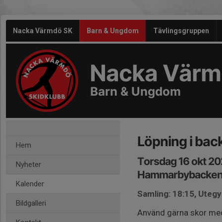
Nacka Värmdö SK
Barn & Ungdom
Tävlingsgruppen
Nacka Värm
Barn & Ungdom
Löpning i bac
Hem
Torsdag 16 okt 20
Nyheter
Hammarbybacke
Kalender
Samling: 18:15, Ute
Bildgalleri
Använd gärna skor med 