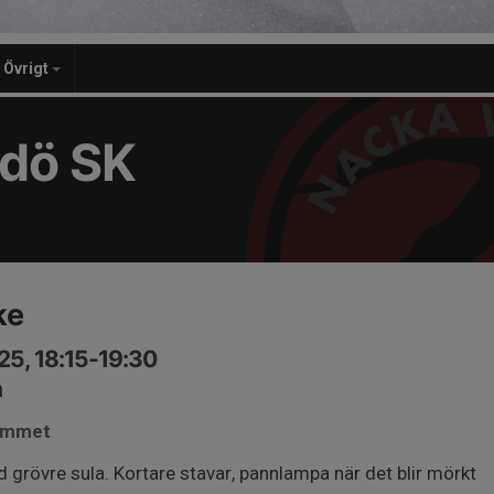
Övrigt
dö SK
ke
25, 18:15-19:30
n
gymmet
grövre sula. Kortare stavar, pannlampa när det blir mörkt