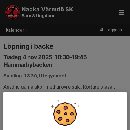
Nacka Värmdö SK
Barn & Ungdom
Logga in
Kalender
Löpning i backe
Tisdag 4 nov 2025, 18:30-19:45
Hammarbybacken
Samling: 18:30, Utegymmet
Använd gärna skor med grövre sula. Kortare stavar,
pannlampa när det blir mörkt