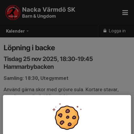
Nacka Värmdö SK
Barn & Ungdom
Logga in
Kalender
Löpning i backe
Tisdag 25 nov 2025, 18:30-19:45
Hammarbybacken
Samling: 18:30, Utegymmet
Använd gärna skor med grövre sula. Kortare stavar,
pannlampa när det blir mörkt