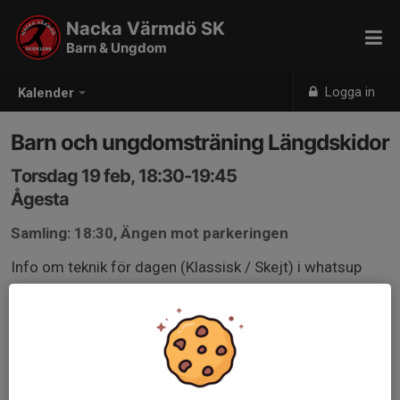
Nacka Värmdö SK
Barn & Ungdom
Logga in
Kalender
Barn och ungdomsträning Längdskidor
Torsdag 19 feb, 18:30-19:45
Ågesta
Samling: 18:30, Ängen mot parkeringen
Info om teknik för dagen (Klassisk / Skejt) i whatsup
grupp