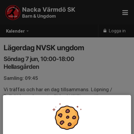
Nacka Värmdö SK
Barn & Ungdom
Logga in
Kalender
Lägerdag NVSK ungdom
Söndag 7 jun, 10:00-18:00
Hellasgården
Samling: 09:45
Vi träffas och har en dag tillsammans. Löpning /
Rullskidor och eventuellt bad i Källtorpssjön
Förmiddag kör vi löpning. Sedan äter vi egen medhavd
lunch. Eftermiddag rullskidpass.
Vi avslutar med bad och grillning.