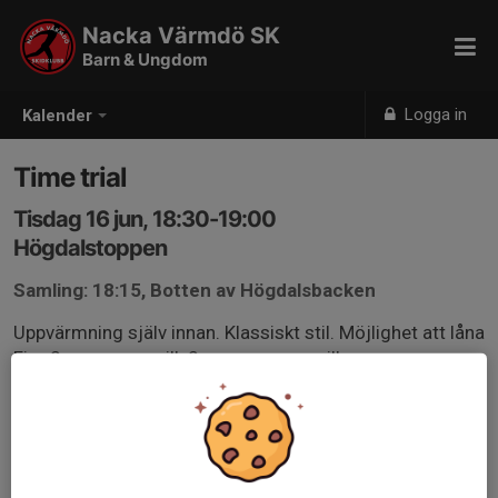
Nacka Värmdö SK
Barn & Ungdom
Logga in
Kalender
Time trial
Tisdag 16 jun, 18:30-19:00
Högdalstoppen
Samling: 18:15, Botten av Högdalsbacken
Uppvärmning själv innan. Klassiskt stil. Möjlighet att låna
Fixy 2or om man vill. 2 race om man vill.