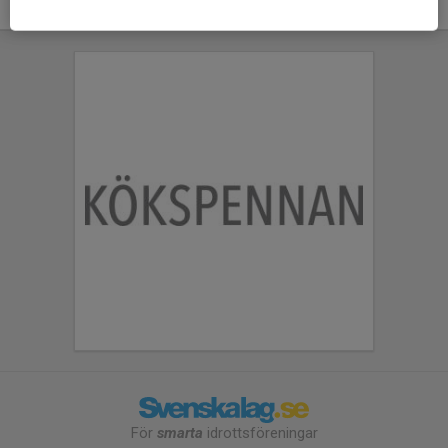
För
smarta
idrottsföreningar