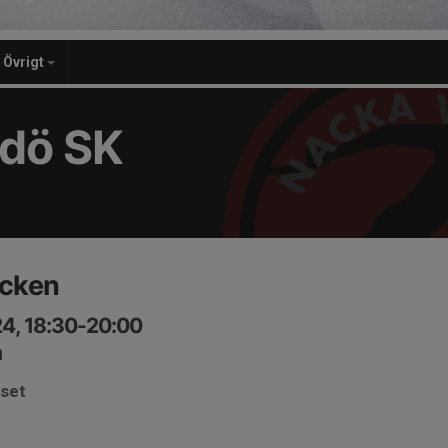
Övrigt
dö SK
cken
24, 18:30-20:00
n
uset