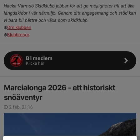
Nacka Värmdö Skidklubb jobbar för att ge möjligheter till att åka
längdskidor i vår närmiljö. Genom ditt engagemang och stöd kan
vi bara bli bättre och växa som skidklubb.
❄️
Om klubben
❄️
Klubbresor
Bli medlem
Klicka här
Marcialonga 2026 - ett historiskt
snöäventyr
2 feb, 21:16