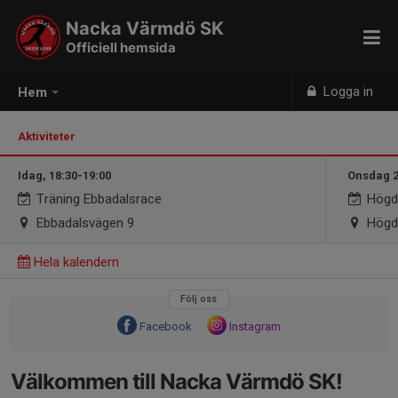
Nacka Värmdö SK
Officiell hemsida
Logga in
Hem
Aktiviteter
Idag, 18:30-19:00
Onsdag 2
Träning Ebbadalsrace
Högda
Ebbadalsvägen 9
Högd
Hela kalendern
Följ oss
Facebook
Instagram
Välkommen till Nacka Värmdö SK!