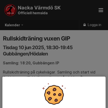
Nacka Värmdö SK
Officiell hemsida
Logga in
Kalender
Rullskidträning vuxen GIP
Tisdag 10 jun 2025, 18:30-19:45
Gubbängen/Hödalen
Samling: 18:20, Gubbängen IP
Rullskidträning på cykelvägar. Samling och start vid
Gubbängens IP. Valfritt rullmotstånd. Viss åkvana
rekommenderas men såväl motionär som elit utmanas
på sin nivå. Alla välkomna oavsett klubbtillhörighet.
Ingen föranmälan krävs.