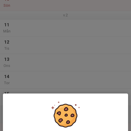
Sön
v.2
11
Mån
12
Tis
13
Ons
14
Tor
15
Fre
16
Lör
17