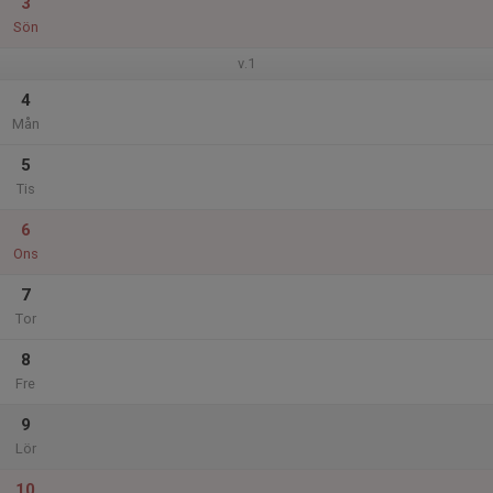
3
Sön
v.1
4
Mån
5
Tis
6
Ons
7
Tor
8
Fre
9
Lör
10