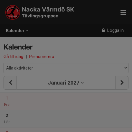
Nacka Värmdö SK
Tävlingsgruppen
Logga in
Kalender
Kalender
Gå till idag
|
Prenumerera
Januari 2027
1
Fre
2
Lör