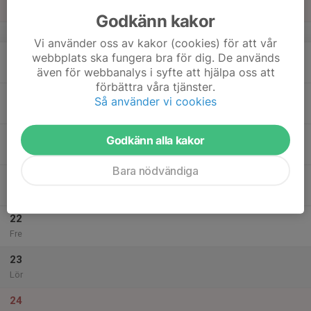
Sön
Godkänn kakor
v.3
Vi använder oss av kakor (cookies) för att vår
18
webbplats ska fungera bra för dig. De används
Mån
även för webbanalys i syfte att hjälpa oss att
förbättra våra tjänster.
19
Så använder vi cookies
Tis
20
Godkänn alla kakor
Ons
Bara nödvändiga
21
Tor
22
Fre
23
Lör
24