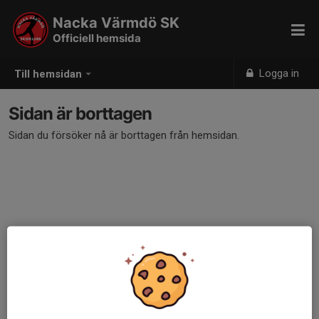
Nacka Värmdö SK
Officiell hemsida
Logga in
Till hemsidan
Sidan är borttagen
Sidan du försöker nå är borttagen från hemsidan.