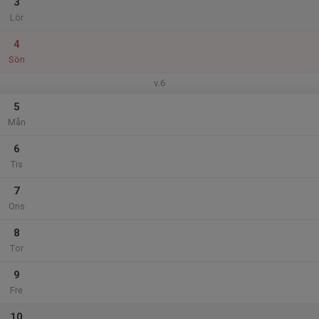
3
Lör
4
Sön
v.6
5
Mån
6
Tis
7
Ons
8
Tor
9
Fre
10