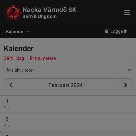
Nacka Värmdö SK
Barn & Ungdom
Logga in
Kalender
Kalender
Gå till idag
|
Prenumerera
Februari 2024
1
Tor
2
Fre