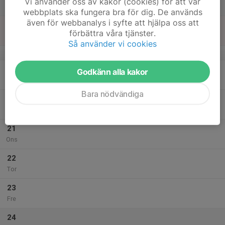
Vi använder oss av kakor (cookies) för att vår
Lör
webbplats ska fungera bra för dig. De används
även för webbanalys i syfte att hjälpa oss att
18
förbättra våra tjänster.
Sön
Så använder vi cookies
v.8
19
Godkänn alla kakor
Mån
Bara nödvändiga
20
Tis
21
Ons
22
Tor
23
Fre
24