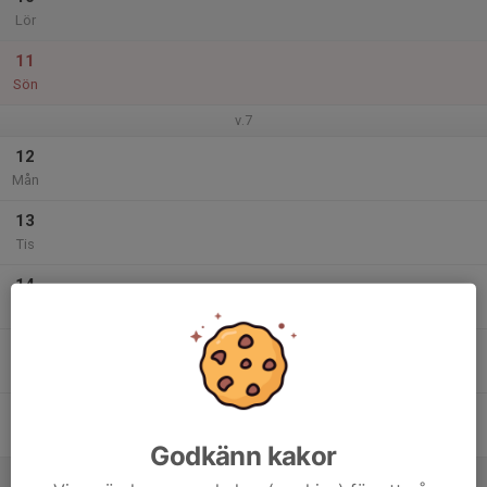
Lör
11
Sön
v.7
12
Mån
13
Tis
14
Ons
15
Tor
16
Fre
Godkänn kakor
17