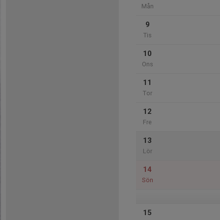
Mån
9
Tis
10
Ons
11
Tor
12
Fre
13
Lör
14
Sön
15