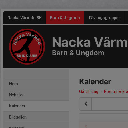
Nacka Värmdö SK
Barn & Ungdom
Tävlingsgruppen
Nacka Värm
Barn & Ungdom
Kalender
Hem
Gå till idag
|
Prenumerer
Nyheter
Kalender
Bildgalleri
1