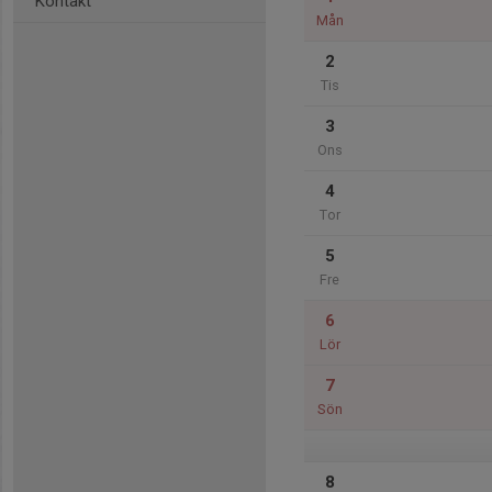
Kontakt
Mån
2
Tis
3
Ons
4
Tor
5
Fre
6
Lör
7
Sön
8