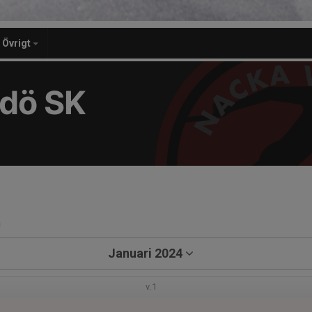
Övrigt
dö SK
a
Januari 2024
v.1