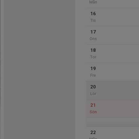
Mån
16
Tis
17
Ons
18
Tor
19
Fre
20
Lör
21
Sön
22