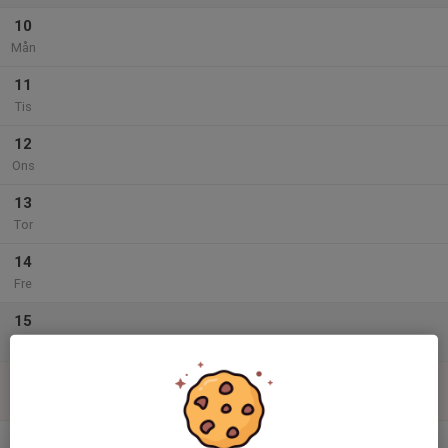
10
Mån
11
Tis
12
Ons
13
Tor
14
Fre
15
Lör
16
Sön
v.34