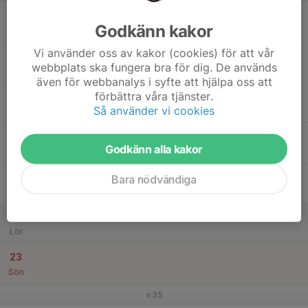
17
Godkänn kakor
Mån
Vi använder oss av kakor (cookies) för att vår
18
webbplats ska fungera bra för dig. De används
Tis
även för webbanalys i syfte att hjälpa oss att
19
förbättra våra tjänster.
Så använder vi cookies
Ons
20
Godkänn alla kakor
Tor
21
Bara nödvändiga
Fre
22
Lör
23
Sön
v.35