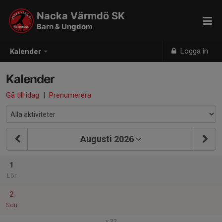
Nacka Värmdö SK
Barn & Ungdom
Logga in
Kalender
Kalender
Gå till idag
|
Prenumerera
Augusti 2026
1
Lör
2
Sön
v.32