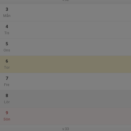
3
Mån
4
Tis
5
Ons
6
Tor
7
Fre
8
Lör
9
Sön
v.33