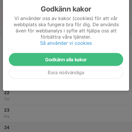
Lör
Godkänn kakor
18
Vi använder oss av kakor (cookies) för att vår
Sön
webbplats ska fungera bra för dig. De används
även för webbanalys i syfte att hjälpa oss att
v.43
förbättra våra tjänster.
19
Så använder vi cookies
Mån
20
Godkänn alla kakor
Tis
Bara nödvändiga
21
Ons
22
Tor
23
Fre
24