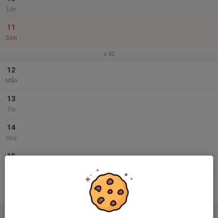
Lör
11
Sön
v.42
12
Mån
13
Tis
14
Ons
15
Tor
16
Fre
17