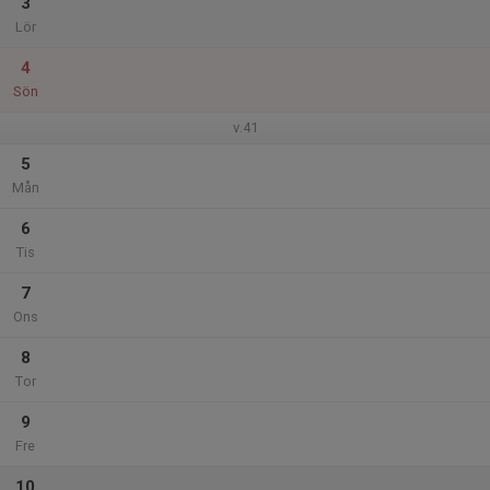
3
Lör
4
Sön
v.41
5
Mån
6
Tis
7
Ons
8
Tor
9
Fre
10