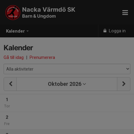
Nacka Värmdö SK
Barn & Ungdom
Logga in
Kalender
Kalender
Gå till idag
|
Prenumerera
Oktober 2026
1
Tor
2
Fre