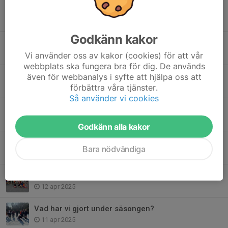
Info inför Skiteam
18 feb, 21:57
Godkänn kakor
Axplock på skidtävlingar i vinter
12 jan, 20:27
Vi använder oss av kakor (cookies) för att vår
webbplats ska fungera bra för dig. De används
Anmälan och betalning Skiteam cup
även för webbanalys i syfte att hjälpa oss att
förbättra våra tjänster.
10 jan, 16:12
Så använder vi cookies
Söderskidan tisdag 13/1 inställd.
10 jan, 13:41
Godkänn alla kakor
Prova på Rullskidor
Bara nödvändiga
12 maj 2025
Information Vår / Sommar 2025
12 apr 2025
Vad har vi gjort under säsongen?
11 apr 2025