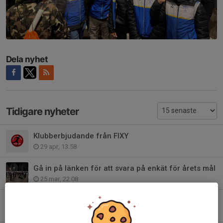
Dela nyhet
Tidigare nyheter
Klubberbjudande från FIXY
29 apr, 13:58
Gå in på länken för att svara på enkät för årets mål
25 mar, 22:08
Info inför Folksam Cup
18 feb, 22:00