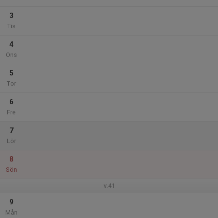
3
Tis
4
Ons
5
Tor
6
Fre
7
Lör
8
Sön
v.41
9
Mån