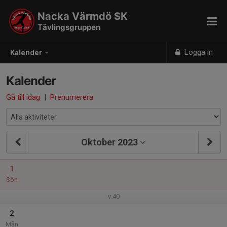
Nacka Värmdö SK
Tävlingsgruppen
Logga in
Kalender
Kalender
Gå till idag
|
Prenumerera
Oktober 2023
1
Sön
v.40
2
Mån