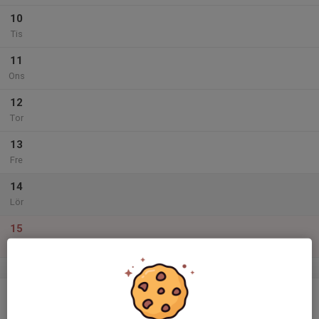
10
Tis
11
Ons
12
Tor
13
Fre
14
Lör
15
Sön
v.42
16
Mån