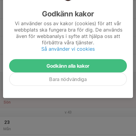
17
Godkänn kakor
Tis
Vi använder oss av kakor (cookies) för att vår
18
webbplats ska fungera bra för dig. De används
Ons
även för webbanalys i syfte att hjälpa oss att
19
förbättra våra tjänster.
Så använder vi cookies
Tor
20
Godkänn alla kakor
Fre
21
Bara nödvändiga
Lör
22
Sön
v.43
23
Mån