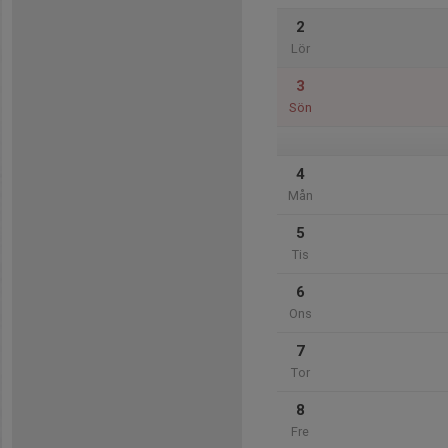
2
Lör
3
Sön
4
Mån
5
Tis
6
Ons
7
Tor
8
Fre