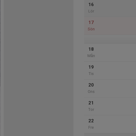
16
Lör
17
Sön
18
Mån
19
Tis
20
Ons
21
Tor
22
Fre