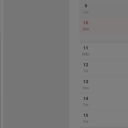
9
Lör
10
Sön
11
Mån
12
Tis
13
Ons
14
Tor
15
Fre