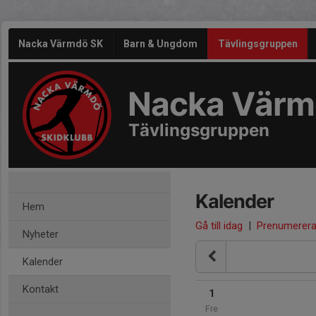
Nacka Värmdö SK
Barn & Ungdom
Tävlingsgruppen
Nacka Värm
Tävlingsgruppen
Kalender
Hem
Gå till idag
|
Prenumerer
Nyheter
Kalender
Kontakt
1
Fre