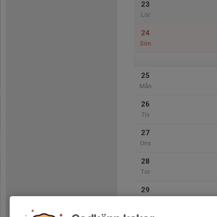
23
Lör
24
Sön
25
Mån
26
Tis
27
Ons
28
Tor
29
Fre