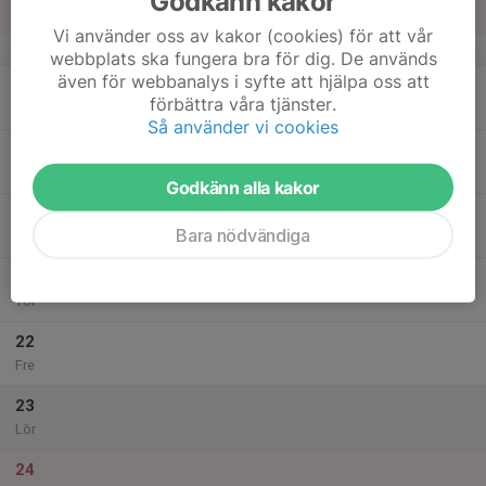
Godkänn kakor
Sön
Vi använder oss av kakor (cookies) för att vår
v.47
webbplats ska fungera bra för dig. De används
även för webbanalys i syfte att hjälpa oss att
18
förbättra våra tjänster.
Mån
Så använder vi cookies
19
Tis
Godkänn alla kakor
20
Bara nödvändiga
Ons
21
Tor
22
Fre
23
Lör
24