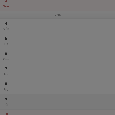
3
Sön
v.45
4
Mån
5
Tis
6
Ons
7
Tor
8
Fre
9
Lör
10