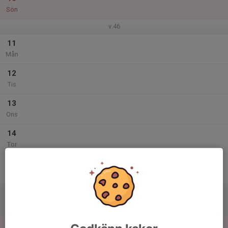
Sön
v.46
11
Mån
12
Tis
13
Ons
14
Tor
15
Fre
16
Lör
17