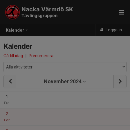
Nacka Värmdö SK
Tävlingsgruppen
Logga in
Kalender
Kalender
Gå till idag
|
Prenumerera
November 2024
1
Fre
2
Lör