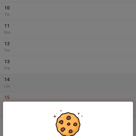
10
Tis
11
Ons
12
Tor
13
Fre
14
Lör
15
Sön
v.12
16
Mån