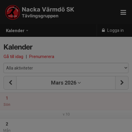
Nacka Värmdö SK
Tävlingsgruppen
Logga in
Kalender
Kalender
Gå till idag
|
Prenumerera
Mars 2026
1
Sön
v.10
2
Mån