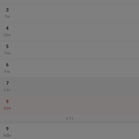
3
Tis
4
Ons
5
Tor
6
Fre
7
Lör
8
Sön
v.11
9
Mån