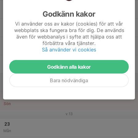
17
Godkänn kakor
Tis
Vi använder oss av kakor (cookies) för att vår
18
webbplats ska fungera bra för dig. De används
Ons
även för webbanalys i syfte att hjälpa oss att
19
förbättra våra tjänster.
Så använder vi cookies
Tor
20
Godkänn alla kakor
Fre
21
Bara nödvändiga
Lör
22
Sön
v.13
23
Mån