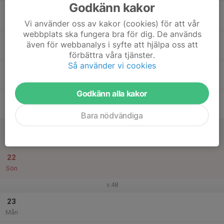
Godkänn kakor
17
Tis
Vi använder oss av kakor (cookies) för att vår
webbplats ska fungera bra för dig. De används
18
även för webbanalys i syfte att hjälpa oss att
Ons
förbättra våra tjänster.
Så använder vi cookies
19
Tor
Godkänn alla kakor
20
Fre
Bara nödvändiga
21
Lör
22
Sön
v.48
23
Mån