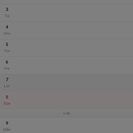
3
Tis
4
Ons
5
Tor
6
Fre
7
Lör
8
Sön
v.46
9
Mån