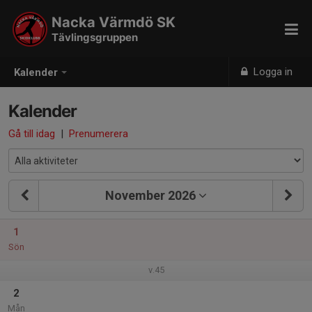
Nacka Värmdö SK
Tävlingsgruppen
Logga in
Kalender
Kalender
Gå till idag
|
Prenumerera
November 2026
1
Sön
v.45
2
Mån