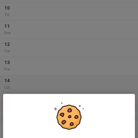
10
Tis
11
Ons
12
Tor
13
Fre
14
Lör
15
Sön
v.47
16
Mån