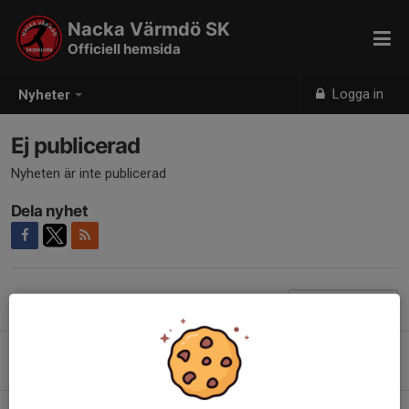
Nacka Värmdö SK
Officiell hemsida
Logga in
Nyheter
Ej publicerad
Nyheten är inte publicerad
Dela nyhet
Tidigare nyheter
Marcialonga 2026 - ett historiskt snöäventyr
2 feb, 21:16