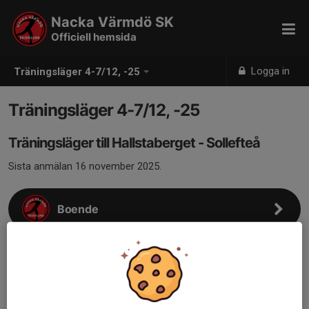
Nacka Värmdö SK
Officiell hemsida
Logga in
Träningsläger 4-7/12, -25
Träningsläger 4-7/12, -25
Träningsläger till Hallstaberget - Sollefteå
Sista anmälan 16 november 2025.
Boende
Resan