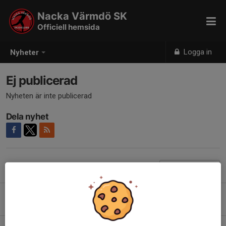
Nacka Värmdö SK
Officiell hemsida
Logga in
Nyheter
Ej publicerad
Nyheten är inte publicerad
Dela nyhet
Tidigare nyheter
Marcialonga 2026 - ett historiskt snöäventyr
2 feb, 21:16