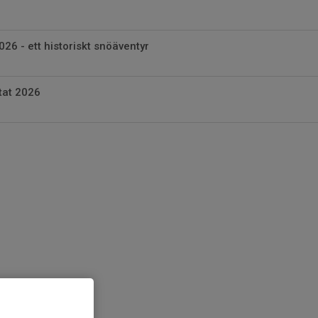
26 - ett historiskt snöäventyr
tat 2026