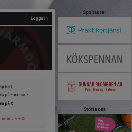
Sponsorer
Logga in
nyhet
la på Facebook
la på X
Stötta oss
heter via RSS