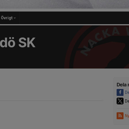
Övrigt
dö SK
Dela 
De
De
Ny