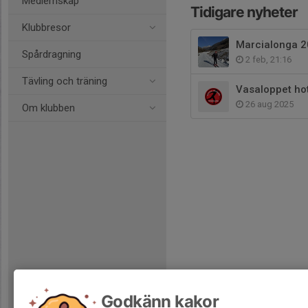
Medlemskap
Tidigare nyheter
Klubbresor
Marcialonga 20
Spårdragning
2 feb, 21:16
Tävling och träning
Vasaloppet ho
26 aug 2025
Om klubben
Godkänn kakor