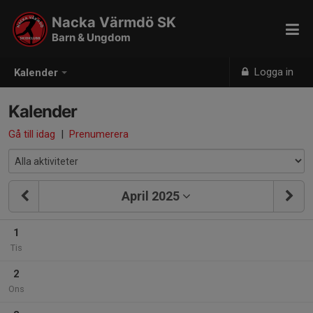
Nacka Värmdö SK
Barn & Ungdom
Logga in
Kalender
Kalender
Gå till idag
|
Prenumerera
April 2025
1
Tis
2
Ons