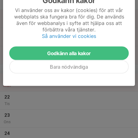
Godkänn kakor
Tor
Vi använder oss av kakor (cookies) för att vår
18
webbplats ska fungera bra för dig. De används
Fre
även för webbanalys i syfte att hjälpa oss att
förbättra våra tjänster.
19
Så använder vi cookies
Lör
20
Godkänn alla kakor
Sön
Bara nödvändiga
v.17
21
Mån
22
Tis
23
Ons
24