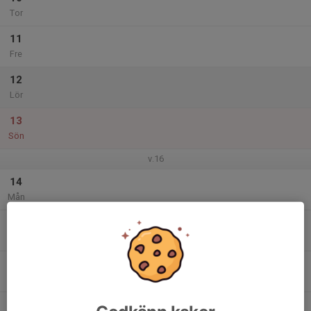
Tor
11
Fre
12
Lör
13
Sön
v.16
14
Mån
15
Tis
16
Ons
17