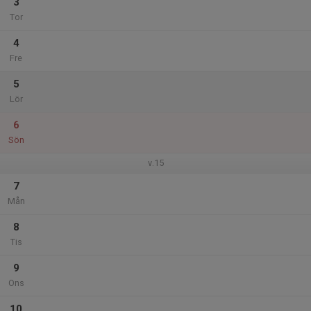
3
Tor
4
Fre
5
Lör
6
Sön
v.15
7
Mån
8
Tis
9
Ons
10