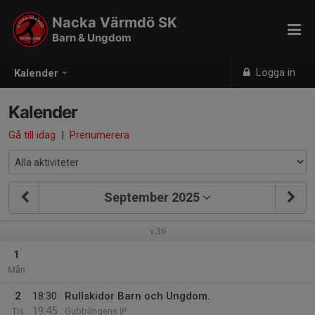
Nacka Värmdö SK
Barn & Ungdom
Logga in
Kalender
Kalender
Gå till idag
|
Prenumerera
September 2025
v.36
1
Mån
2
18:30
Rullskidor Barn och Ungdom.
19:45
Tis
Gubbängens IP