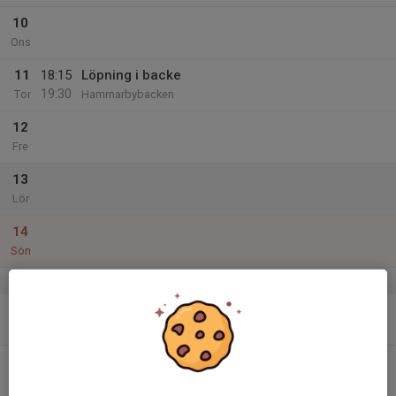
10
Ons
11
18:15
Löpning i backe
19:30
Tor
Hammarbybacken
12
Fre
13
Lör
14
Sön
v.38
15
Mån
16
18:30
Rullskidor Barn och Ungdom.
19:45
Tis
Gubbängens IP