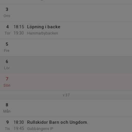
3
Ons
4
18:15
Löpning i backe
19:30
Tor
Hammarbybacken
5
Fre
6
Lör
7
Sön
v.37
8
Mån
9
18:30
Rullskidor Barn och Ungdom.
19:45
Tis
Gubbängens IP