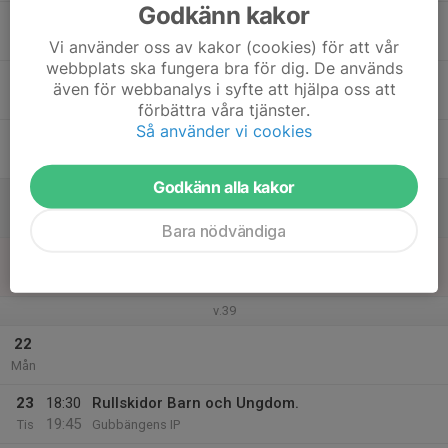
Godkänn kakor
17
Ons
Vi använder oss av kakor (cookies) för att vår
webbplats ska fungera bra för dig. De används
18
även för webbanalys i syfte att hjälpa oss att
Tor
förbättra våra tjänster.
Så använder vi cookies
19
Fre
Godkänn alla kakor
20
Lör
Bara nödvändiga
21
Sön
v.39
22
Mån
23
18:30
Rullskidor Barn och Ungdom.
19:45
Tis
Gubbängens IP