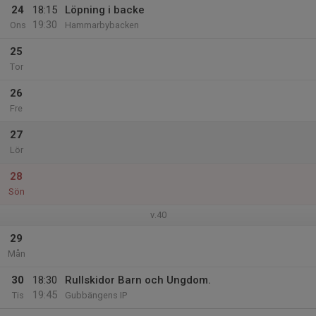
24
18:15
Löpning i backe
19:30
Ons
Hammarbybacken
25
Tor
26
Fre
27
Lör
28
Sön
v.40
29
Mån
30
18:30
Rullskidor Barn och Ungdom.
19:45
Tis
Gubbängens IP