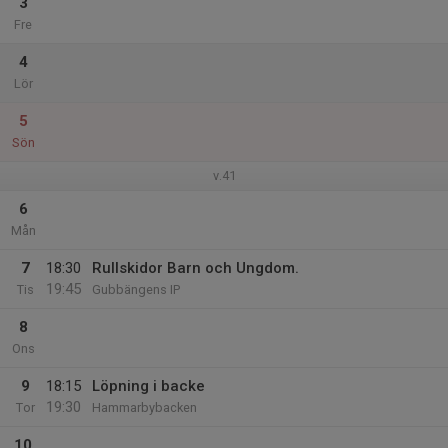
3
Fre
4
Lör
5
Sön
v.41
6
Mån
7
18:30
Rullskidor Barn och Ungdom.
19:45
Tis
Gubbängens IP
8
Ons
9
18:15
Löpning i backe
19:30
Tor
Hammarbybacken
10