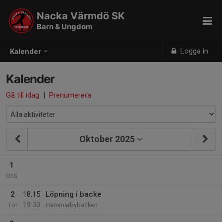
Nacka Värmdö SK
Barn & Ungdom
Logga in
Kalender
Kalender
Gå till idag
|
Prenumerera
Oktober 2025
1
Ons
2
18:15
Löpning i backe
19:30
Tor
Hammarbybacken