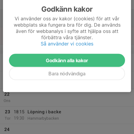
Fre
Godkänn kakor
18
Vi använder oss av kakor (cookies) för att vår
Lör
webbplats ska fungera bra för dig. De används
även för webbanalys i syfte att hjälpa oss att
19
förbättra våra tjänster.
Sön
Så använder vi cookies
v.43
20
18:30
Årsmöte
Godkänn alla kakor
20:30
Mån
Skeviks Gård
Bara nödvändiga
21
18:30
Rullskidor Barn och Ungdom.
19:45
Tis
Gubbängens IP
22
Ons
23
18:15
Löpning i backe
19:30
Tor
Hammarbybacken
24