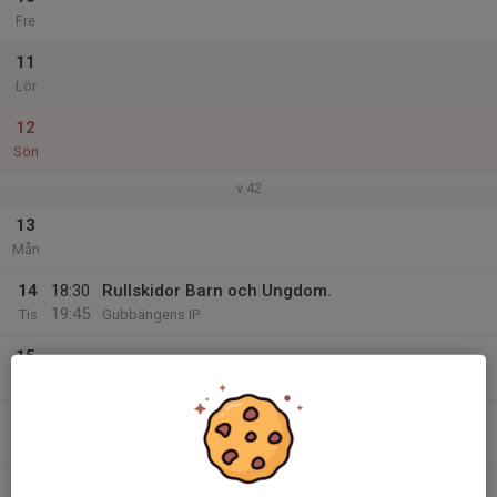
Fre
11
Lör
12
Sön
v.42
13
Mån
14
18:30
Rullskidor Barn och Ungdom.
19:45
Tis
Gubbängens IP
15
Ons
16
18:15
Löpning i backe
19:30
Tor
Hammarbybacken
17