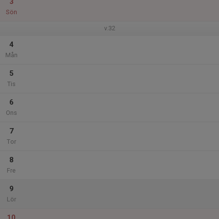
3
Sön
v.32
4
Mån
5
Tis
6
Ons
7
Tor
8
Fre
9
Lör
10