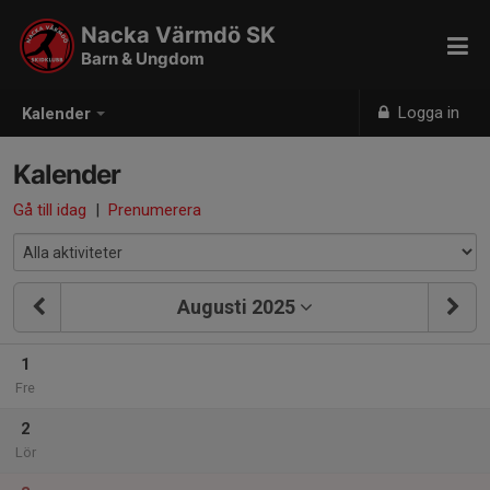
Nacka Värmdö SK
Barn & Ungdom
Logga in
Kalender
Kalender
Gå till idag
|
Prenumerera
Augusti 2025
1
Fre
2
Lör