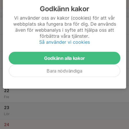
Sön
Godkänn kakor
v.34
Vi använder oss av kakor (cookies) för att vår
18
webbplats ska fungera bra för dig. De används
Mån
även för webbanalys i syfte att hjälpa oss att
förbättra våra tjänster.
19
18:30
Rullskidor Barn och Ungdom.
Så använder vi cookies
19:45
Tis
Gubbängens IP
20
Godkänn alla kakor
Ons
Bara nödvändiga
21
18:15
Löpning i backe
19:30
Tor
Hammarbybacken
22
Fre
23
Lör
24