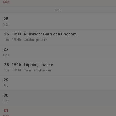
Sön
v.35
25
Mån
26
18:30
Rullskidor Barn och Ungdom.
19:45
Tis
Gubbängens IP
27
Ons
28
18:15
Löpning i backe
19:30
Tor
Hammarbybacken
29
Fre
30
Lör
31