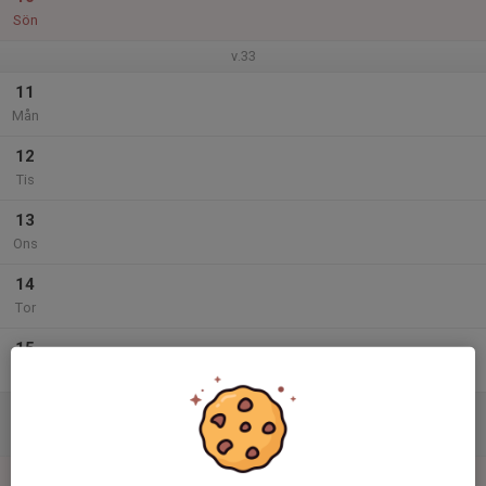
Sön
v.33
11
Mån
12
Tis
13
Ons
14
Tor
15
Fre
16
Lör
17